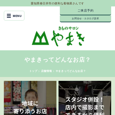
愛知県春日井市の便利な着物屋さんです
ご来店予約
お問合せ・カタログ請求
やまきってどんなお店？
トップ
>
店舗情報
>
やまきってどんなお店？